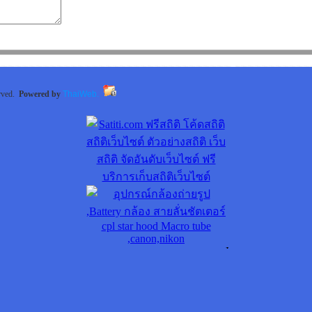
erved.
Powered by
ThaiWeb.
Popularne
pozyczka
5000
kasa
stefczyka