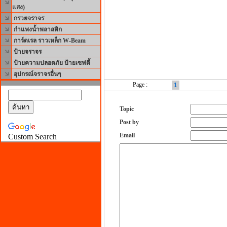
แสง)
กรวยจราจร
กำแพงน้ำพลาสติก
การ์ดเรล ราวเหล็ก W-Beam
ป้ายจราจร
ป้ายความปลอดภัย ป้ายเซฟตี้
อุปกรณ์จราจรอื่นๆ
Page :
1
Topic
Post by
Email
Custom Search