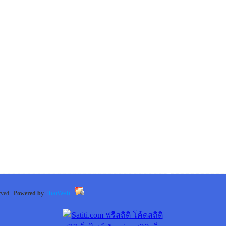
erved.
Powered by
ThaiWeb.